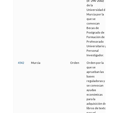
(R- 294/ 2002)
de la
Universidad de
Murcia por la
que se
convocan
Becas de
Postgrado de
Formación de
Profesorado
Universitario y
Personal
Investigador.
4542
Murcia
Orden
Orden por la
1
que se
aprueban las
bases
reguladoras y
se convocan
ayudas
económicas
para la
adquisición de
libros de texto
para el