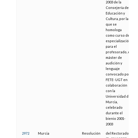
2003 de la
Consejería de
Educación y
Cultura, por la
que se
homologa
como curso de
especialización
para el
profesorado, el
máster de
audición y
lenguaje
convocado por
FETE- UGT en
colaboración
con la
Universidad de
Murcia,
celebrado
durante el
bienio 2001-
2003
2972
Murcia
Resolución
del Rectorado
0