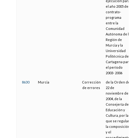
ejecución para
el año 2005 del
contrato-
programa
entre la
Comunidad
Autónoma de la
Región de
Murcia y la
Universidad
Politécnica de
Cartagena para
el período
2003- 2006
8630
Murcia
Corrección
de la Orden de
1
de errores
22 de
noviembre de
2004, de la
Consejería de
Educación y
Cultura, por la
que se regulan
la composición
y el
procedimiento