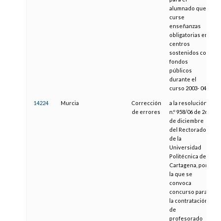
alumnado que
curse
enseñanzas
obligatorias en
centros
sostenidos con
fondos
públicos
durante el
curso 2003- 04
14224
Murcia
Corrección
a la resolución
0
de errores
n.º 958/06 de 26
de diciembre
del Rectorado
de la
Universidad
Politécnica de
Cartagena, por
la que se
convoca
concurso para
la contratación
de
profesorado