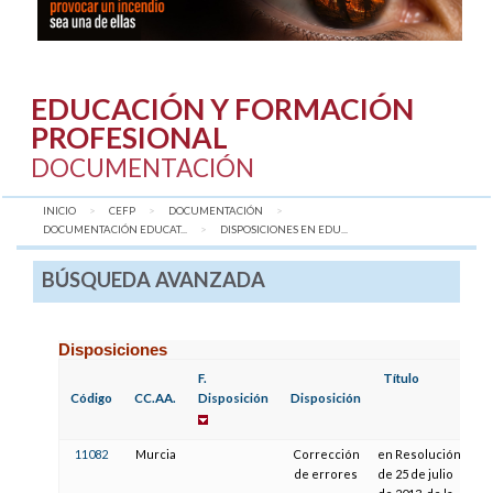
EDUCACIÓN Y FORMACIÓN
PROFESIONAL
DOCUMENTACIÓN
INICIO
CEFP
DOCUMENTACIÓN
DOCUMENTACIÓN EDUCAT...
AQUÍ:
DISPOSICIONES EN EDU...
BÚSQUEDA AVANZADA
Disposiciones
F.
Título
F.
Código
CC.AA.
Disposición
Disposición
P
11082
Murcia
Corrección
en Resolución
0
de errores
de 25 de julio