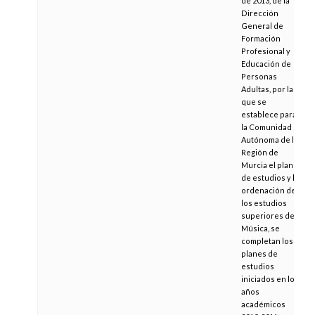
de 2013, de la
Dirección
General de
Formación
Profesional y
Educación de
Personas
Adultas, por la
que se
establece para
la Comunidad
Autónoma de la
Región de
Murcia el plan
de estudios y la
ordenación de
los estudios
superiores de
Música, se
completan los
planes de
estudios
iniciados en los
años
académicos