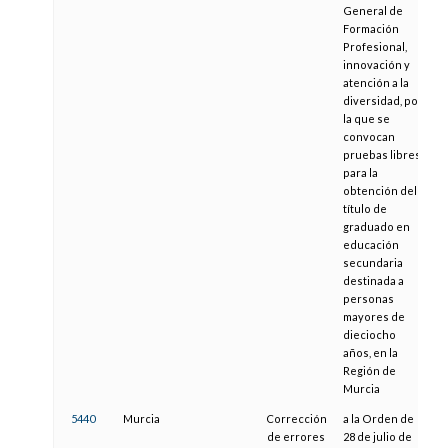
General de
Formación
Profesional,
innovación y
atención a la
diversidad, por
la que se
convocan
pruebas libres
para la
obtención del
título de
graduado en
educación
secundaria
destinada a
personas
mayores de
dieciocho
años, en la
Región de
Murcia
5440
Murcia
Corrección
a la Orden de
0
de errores
28 de julio de