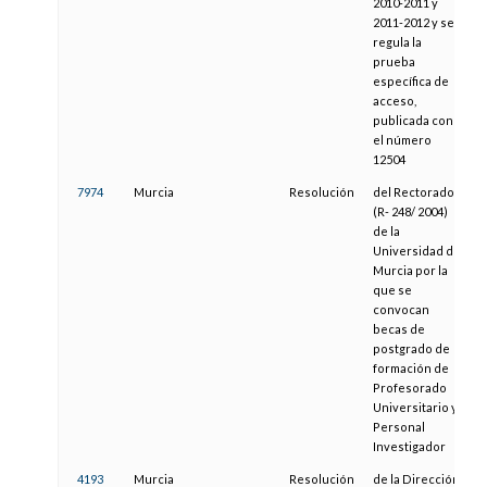
2010-2011 y
2011-2012 y se
regula la
prueba
específica de
acceso,
publicada con
el número
12504
7974
Murcia
Resolución
del Rectorado
1
(R- 248/ 2004)
de la
Universidad de
Murcia por la
que se
convocan
becas de
postgrado de
formación de
Profesorado
Universitario y
Personal
Investigador
4193
Murcia
Resolución
de la Dirección
0