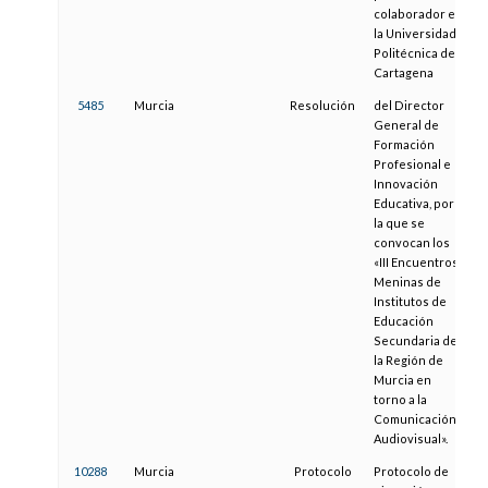
colaborador en
la Universidad
Politécnica de
Cartagena
5485
Murcia
Resolución
del Director
1
General de
Formación
Profesional e
Innovación
Educativa, por
la que se
convocan los
«III Encuentros
Meninas de
Institutos de
Educación
Secundaria de
la Región de
Murcia en
torno a la
Comunicación
Audiovisual».
10288
Murcia
Protocolo
Protocolo de
1