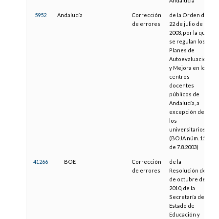
Andalucía
5952
Andalucía
Corrección
de la Orden de
de errores
22 de julio de
2003, por la que
se regulan los
Planes de
Autoevaluación
y Mejora en los
centros
docentes
públicos de
Andalucía, a
excepción de
los
universitarios
(BOJA núm. 151
de 7.8.2003)
41266
BOE
Corrección
de la
de errores
Resolución de 5
de octubre de
2010, de la
Secretaría de
Estado de
Educación y