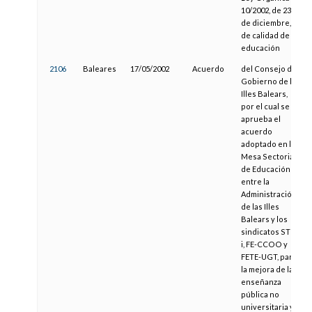
10/2002, de 23
de diciembre,
de calidad de la
educación
2106
Baleares
17/05/2002
Acuerdo
del Consejo de
Gobierno de las
Illes Balears,
por el cual se
aprueba el
acuerdo
adoptado en la
Mesa Sectorial
de Educación
entre la
Administración
de las Illes
Balears y los
sindicatos STEI-
i, FE-CCOO y
FETE-UGT, para
la mejora de la
enseñanza
pública no
universitaria y