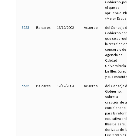
Gobierno, por
el que se
aprueba el Plan
«Mejor Escuela»
3525
Baleares
13/12/2002
Acuerdo
del Consejo de
Gobierno por el
que se aprueba
la creación del
consorcio de la
Agencia de
Calidad
Universitaria de
las Illes Balears
y sus estatutos
5532
Baleares
12/12/2003
Acuerdo
del Consejo de
Gobierno,
sobre la
creación de un
comisionado
para la reforma
educativa en las
Illes Balears,
derivada de la
Ley Orgánica