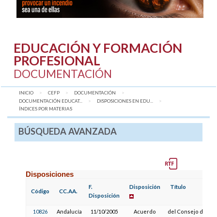
EDUCACIÓN Y FORMACIÓN
PROFESIONAL
DOCUMENTACIÓN
INICIO
CEFP
DOCUMENTACIÓN
DOCUMENTACIÓN EDUCAT...
DISPOSICIONES EN EDU...
AQUÍ:
ÍNDICES POR MATERIAS
BÚSQUEDA AVANZADA
Disposiciones
F.
Disposición
Título
Código
CC.AA.
Disposición
10826
Andalucía
11/10/2005
Acuerdo
del Consejo de