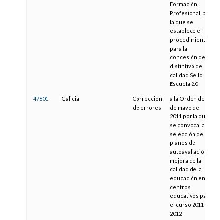
Formación
Profesional, por
la que se
establece el
procedimiento
para la
concesión del
distintivo de
calidad Sello
Escuela 2.0
47601
Galicia
Corrección
a la Orden de 13
de errores
de mayo de
2011 por la que
se convoca la
selección de
planes de
autoavaliación y
mejora de la
calidad de la
educación en
centros
educativos para
el curso 2011-
2012