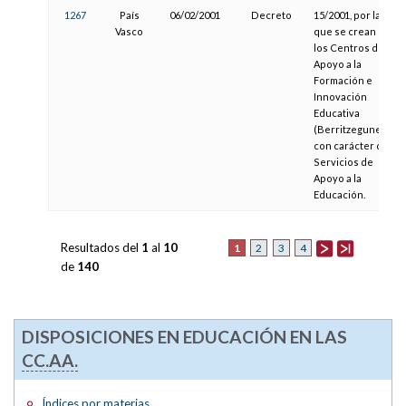
1267
País
06/02/2001
Decreto
15/2001, por la
Vasco
que se crean
los Centros de
Apoyo a la
Formación e
Innovación
Educativa
(Berritzegunes)
con carácter de
Servicios de
Apoyo a la
Educación.
Resultados del
1
al
10
1
2
3
4
de
140
DISPOSICIONES EN EDUCACIÓN EN LAS
CC.AA.
Índices por materias