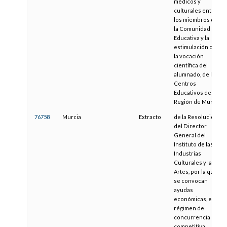
médicos y
culturales entre
los miembros de
la Comunidad
Educativa y la
estimulación de
la vocación
científica del
alumnado, de los
Centros
Educativos de la
Región de Murcia
76758
Murcia
Extracto
de la Resolución
del Director
General del
Instituto de las
Industrias
Culturales y las
Artes, por la que
se convocan
ayudas
económicas, en
régimen de
concurrencia
competitiva,