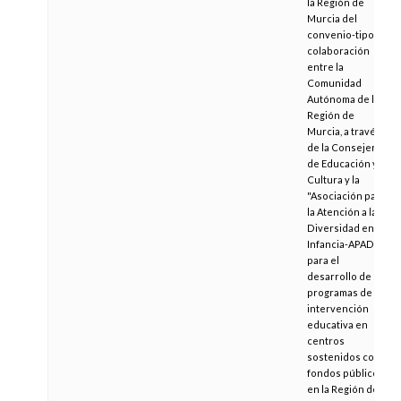
la Región de
Murcia del
convenio-tipo de
colaboración
entre la
Comunidad
Autónoma de la
Región de
Murcia, a través
de la Consejería
de Educación y
Cultura y la
"Asociación para
la Atención a la
Diversidad en la
Infancia-APADI",
para el
desarrollo de
programas de
intervención
educativa en
centros
sostenidos con
fondos públicos
en la Región de