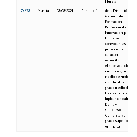
Murcia
76673
Murcia
03/08/2021
Resolución
de la Dirección
General de
Formación
Profesional e
Innovación, por
la que se
convocan las
pruebas de
carácter
específico para
el acceso al ciclo
inicial de grado
medio de Hípica,
ciclo final de
grado medio de
las disciplinas
hípicas de Salto,
Doma y
Concurso
Completo y al
grado superior
en Hípica