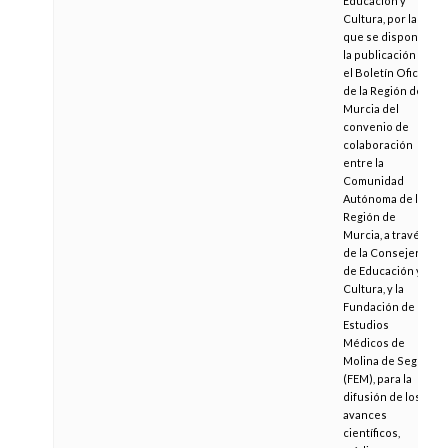
Educación y
Cultura, por la
que se dispone
la publicación en
el Boletín Oficial
de la Región de
Murcia del
convenio de
colaboración
entre la
Comunidad
Autónoma de la
Región de
Murcia, a través
de la Consejería
de Educación y
Cultura, y la
Fundación de
Estudios
Médicos de
Molina de Segura
(FEM), para la
difusión de los
avances
científicos,