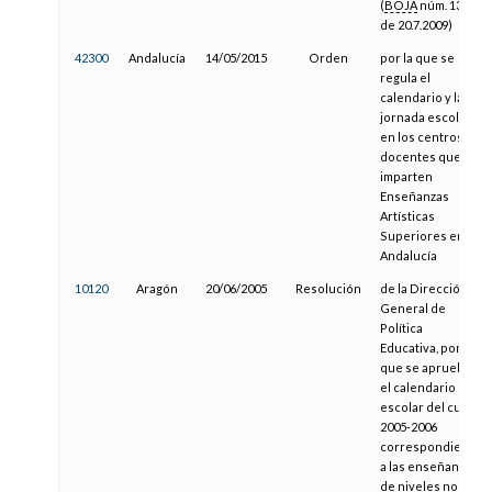
(
BOJA
núm. 139,
de 20.7.2009)
42300
Andalucía
14/05/2015
Orden
por la que se
regula el
calendario y la
jornada escolar
en los centros
docentes que
imparten
Enseñanzas
Artísticas
Superiores en
Andalucía
10120
Aragón
20/06/2005
Resolución
de la Dirección
General de
Política
Educativa, por la
que se aprueba
el calendario
escolar del curso
2005-2006
correspondiente
a las enseñanzas
de niveles no