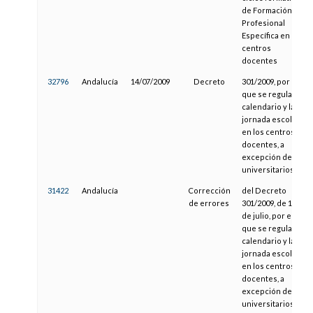
de Formación
Profesional
Específica en los
centros
docentes
32796
Andalucía
14/07/2009
Decreto
301/2009, por el
que se regula el
calendario y la
jornada escolar
en los centros
docentes, a
excepción de los
universitarios
31422
Andalucía
Corrección
del Decreto
de errores
301/2009, de 14
de julio, por el
que se regula el
calendario y la
jornada escolar
en los centros
docentes, a
excepción de los
universitarios