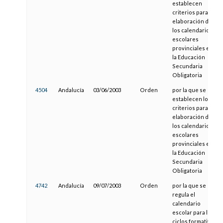
establecen
criterios para la
elaboración de
los calendarios
escolares
provinciales en
la Educación
Secundaria
Obligatoria
4504
Andalucía
03/06/2003
Orden
por la que se
establecen los
criterios para la
elaboración de
los calendarios
escolares
provinciales en
la Educación
Secundaria
Obligatoria
4742
Andalucía
09/07/2003
Orden
por la que se
regula el
calendario
escolar para los
ciclos formativos