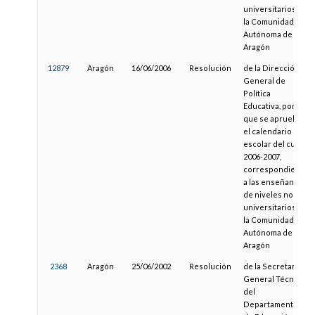
universitarios de
la Comunidad
Autónoma de
Aragón
12879
Aragón
16/06/2006
Resolución
de la Dirección
General de
Política
Educativa, por la
que se aprueba
el calendario
escolar del curso
2006-2007,
correspondiente
a las enseñanzas
de niveles no
universitarios de
la Comunidad
Autónoma de
Aragón
2368
Aragón
25/06/2002
Resolución
de la Secretaría
General Técnica
del
Departamento