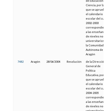
de Educación y
Ciencia, por la
que se aprueba
el calendario
escolar del curso
2002-2003
correspondiente
a las enseñanzas
de niveles no
universitarios de
la Comunidad
Autónoma de
Aragón
7482
Aragón
28/06/2004
Resolución
de la Dirección
General de
Política
Educativa, por la
que se aprueba
el calendario
escolar del curso
2004-2005
correspondiente
a las enseñanzas
de niveles no
universitarios de