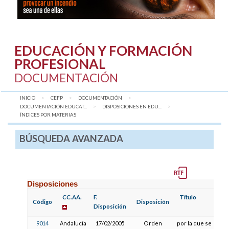
EDUCACIÓN Y FORMACIÓN
PROFESIONAL
DOCUMENTACIÓN
INICIO
CEFP
DOCUMENTACIÓN
DOCUMENTACIÓN EDUCAT...
DISPOSICIONES EN EDU...
AQUÍ:
ÍNDICES POR MATERIAS
BÚSQUEDA AVANZADA
Disposiciones
CC.AA.
F.
Título
Código
Disposición
Disposición
9014
Andalucía
17/02/2005
Orden
por la que se