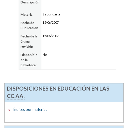
Descripción
Secundaria
Materia
15/06/2007
Fecha de
Publicación
15/06/2007
Fecha de la
última
revisión
No
Disponible
en la
biblioteca:
DISPOSICIONES EN EDUCACIÓN EN LAS
CC.AA.
Índices por materias