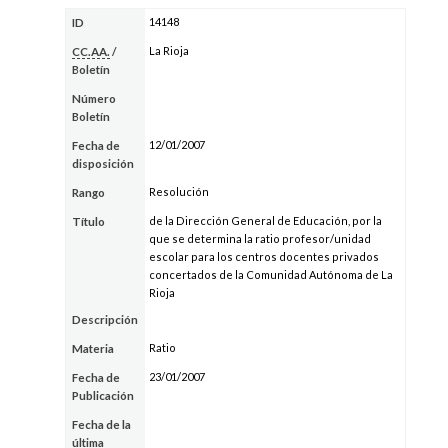
14148
ID
La Rioja
CC.AA.
/
Boletín
Número
Boletín
12/01/2007
Fecha de
disposición
Resolución
Rango
de la Dirección General de Educación, por la
Título
que se determina la ratio profesor/unidad
escolar para los centros docentes privados
concertados de la Comunidad Autónoma de La
Rioja
Descripción
Ratio
Materia
23/01/2007
Fecha de
Publicación
Fecha de la
última