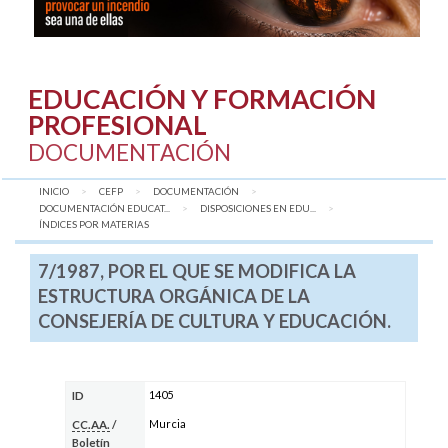
EDUCACIÓN Y FORMACIÓN
PROFESIONAL
DOCUMENTACIÓN
INICIO
CEFP
DOCUMENTACIÓN
DOCUMENTACIÓN EDUCAT...
DISPOSICIONES EN EDU...
AQUÍ:
ÍNDICES POR MATERIAS
7/1987, POR EL QUE SE MODIFICA LA
ESTRUCTURA ORGÁNICA DE LA
CONSEJERÍA DE CULTURA Y EDUCACIÓN.
1405
ID
Murcia
CC.AA.
/
Boletín