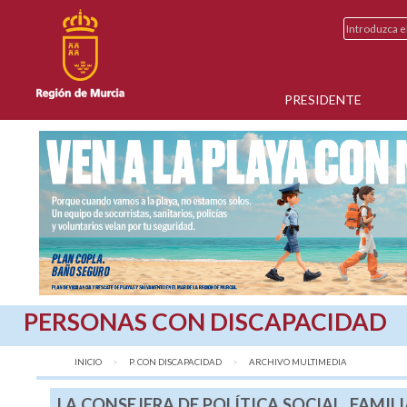
PRESIDENTE
PERSONAS CON DISCAPACIDAD
INICIO
P. CON DISCAPACIDAD
AQUÍ:
ARCHIVO MULTIMEDIA
LA CONSEJERA DE POLÍTICA SOCIAL, FAMIL