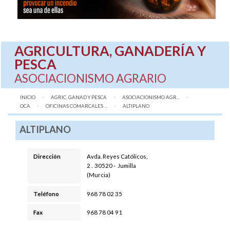
AGRICULTURA, GANADERÍA Y
PESCA
ASOCIACIONISMO AGRARIO
INICIO
AGRIC, GANAD Y PESCA
ASOCIACIONISMO AGR...
OCA
OFICINAS COMARCALES ...
AQUÍ:
ALTIPLANO
ALTIPLANO
Dirección
Avda. Reyes Católicos,
2
.
30520
-
Jumilla
(
Murcia
)
Teléfono
968 78 02 35
Fax
968 78 04 91