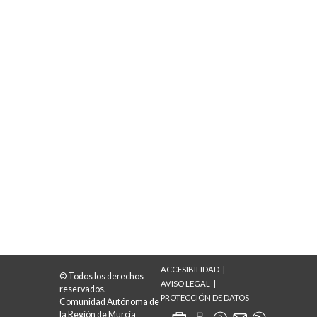
ACCESIBILIDAD
© Todos los derechos
AVISO LEGAL
reservados.
PROTECCIÓN DE DATOS
Comunidad Autónoma de
la Región de Murcia