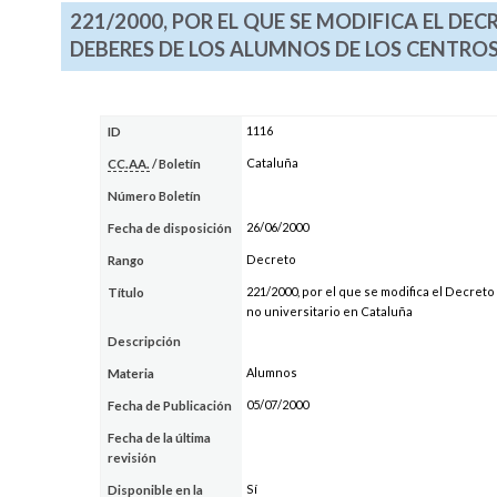
221/2000, POR EL QUE SE MODIFICA EL DEC
DEBERES DE LOS ALUMNOS DE LOS CENTROS
1116
ID
Cataluña
CC.AA.
/ Boletín
Número Boletín
26/06/2000
Fecha de disposición
Decreto
Rango
221/2000, por el que se modifica el Decret
Título
no universitario en Cataluña
Descripción
Alumnos
Materia
05/07/2000
Fecha de Publicación
Fecha de la última
revisión
Sí
Disponible en la