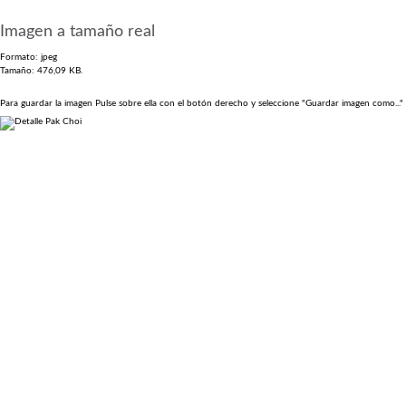
Imagen a tamaño real
Formato:
jpeg
Tamaño:
476,09 KB.
Para guardar la imagen Pulse sobre ella con el botón derecho y seleccione "Guardar imagen como..." 