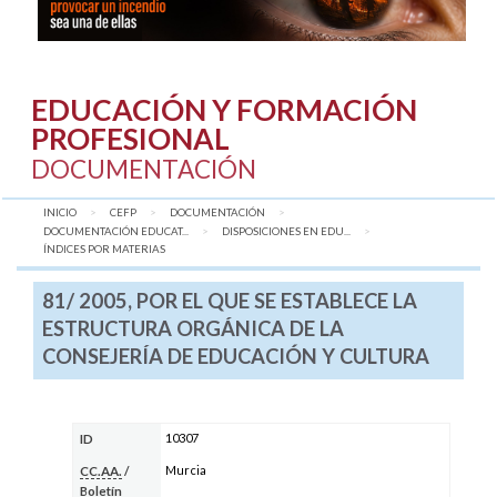
EDUCACIÓN Y FORMACIÓN
PROFESIONAL
DOCUMENTACIÓN
INICIO
CEFP
DOCUMENTACIÓN
DOCUMENTACIÓN EDUCAT...
DISPOSICIONES EN EDU...
AQUÍ:
ÍNDICES POR MATERIAS
81/ 2005, POR EL QUE SE ESTABLECE LA
ESTRUCTURA ORGÁNICA DE LA
CONSEJERÍA DE EDUCACIÓN Y CULTURA
10307
ID
Murcia
CC.AA.
/
Boletín