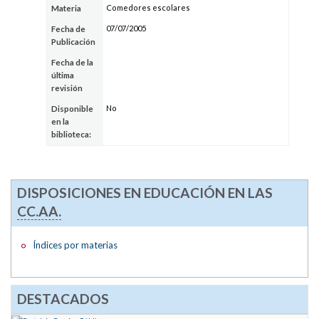
Comedores escolares
Materia
07/07/2005
Fecha de
Publicación
Fecha de la
última
revisión
No
Disponible
en la
biblioteca:
DISPOSICIONES EN EDUCACIÓN EN LAS
CC.AA.
Índices por materias
DESTACADOS