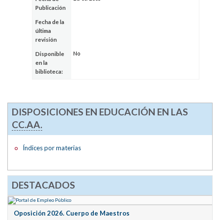
Publicación
Fecha de la
última
revisión
No
Disponible
en la
biblioteca:
DISPOSICIONES EN EDUCACIÓN EN LAS
CC.AA.
Índices por materias
DESTACADOS
Oposición 2026. Cuerpo de Maestros